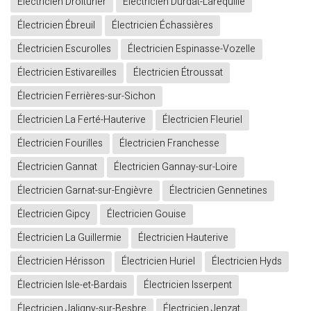
Électricien Droiturier
Électricien Durdat-Larequille
Électricien Ébreuil
Électricien Échassières
Électricien Escurolles
Électricien Espinasse-Vozelle
Électricien Estivareilles
Électricien Étroussat
Électricien Ferrières-sur-Sichon
Électricien La Ferté-Hauterive
Électricien Fleuriel
Électricien Fourilles
Électricien Franchesse
Électricien Gannat
Électricien Gannay-sur-Loire
Électricien Garnat-sur-Engièvre
Électricien Gennetines
Électricien Gipcy
Électricien Gouise
Électricien La Guillermie
Électricien Hauterive
Électricien Hérisson
Électricien Huriel
Électricien Hyds
Électricien Isle-et-Bardais
Électricien Isserpent
Électricien Jaligny-sur-Besbre
Électricien Jenzat