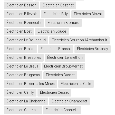
Électricien Besson
Électricien Bézenet
Électricien Billezois
Électricien Billy
Électricien Biozat
Électricien Bizeneuille
Électricien Blomard
Électricien Bost
Électricien Boucé
Électricien Le Bouchaud
Électricien Bourbon-l'Archambault
Électricien Braize
Électricien Bransat
Électricien Bresnay
Électricien Bressolles
Électricien Le Brethon
Électricien Le Breuil
Électricien Broût-Vernet
Électricien Brugheas
Électricien Busset
Électricien Buxières-les-Mines
Électricien La Celle
Électricien Cérilly
Électricien Cesset
Électricien La Chabanne
Électricien Chambérat
Électricien Chamblet
Électricien Chantelle