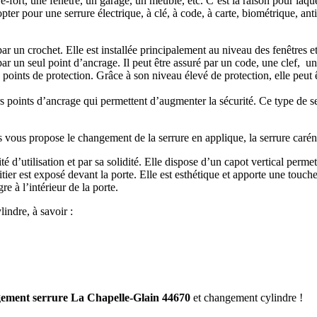
re-fort, une fenêtre, un garage, un meuble, etc. C’est la raison pour laq
opter pour une serrure électrique, à clé, à code, à carte, biométrique, a
 par un crochet. Elle est installée principalement au niveau des fenêtres e
par un seul point d’ancrage. Il peut être assuré par un code, une clef, 
points de protection. Grâce à son niveau élevé de protection, elle peut 
s points d’ancrage qui permettent d’augmenter la sécurité. Ce type de ser
s vous propose le changement de la serrure en applique, la serrure caréné
té d’utilisation et par sa solidité. Elle dispose d’un capot vertical permet
itier est exposé devant la porte. Elle est esthétique et apporte une touch
gre à l’intérieur de la porte.
indre, à savoir :
ement serrure La Chapelle-Glain 44670
et changement cylindre !