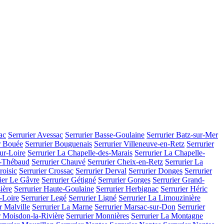
ac
Serrurier Avessac
Serrurier Basse-Goulaine
Serrurier Batz-sur-Mer
r Bouée
Serrurier Bouguenais
Serrurier Villeneuve-en-Retz
Serrurier
sur-Loire
Serrurier La Chapelle-des-Marais
Serrurier La Chapelle-
u-Thébaud
Serrurier Chauvé
Serrurier Cheix-en-Retz
Serrurier La
roisic
Serrurier Crossac
Serrurier Derval
Serrurier Donges
Serrurier
ier Le Gâvre
Serrurier Gétigné
Serrurier Gorges
Serrurier Grand-
ière
Serrurier Haute-Goulaine
Serrurier Herbignac
Serrurier Héric
-Loire
Serrurier Legé
Serrurier Ligné
Serrurier La Limouzinière
r Malville
Serrurier La Marne
Serrurier Marsac-sur-Don
Serrurier
r Moisdon-la-Rivière
Serrurier Monnières
Serrurier La Montagne