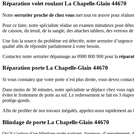
Réparation volet roulant La Chapelle-Glain 44670
Notre
serrurier proche de chez vous
met tout en œuvre pour réaliser 
Pour ce faire, notre spécialiste réalise un examen minutieux pour détect
de caisson, du treuil, de la sangle, des attaches tabliers, des verrous de 
Une fois la source du problème est détectée, notre serrurier d’urgence
qualité afin de répondre parfaitement à votre besoin.
Contactez notre serrurier dépannage au 0980 800 900 pour la
réparat
Réparation porte La Chapelle-Glain 44670
Si vous constatez que votre porte n’est plus droite, vous devez conta
Dans moins de 30 minutes, notre spécialiste se déplace chez vous rapide
éviter le frottement de porte au sol. Le redressement se fait en 3 étapes,
protège-gonds.
Afin de profiter de nos travaux inégalés, appelez-nous rapidement au
Blindage de porte La Chapelle-Glain 44670
Qu’il s’agisse d’un blindage porte parisien, fourreau, d’appartement, de