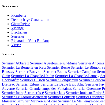
Nos services
Plomberie
Débouchage Canalisation
Chauffagiste
Vidange
Électricien
Serrurier
Réparation Volet Roulant
Vitrier
Serrurier
Serrurier Abbaretz
Serrurier Aigrefeuille-sur-Maine
Serrurier Ancenis
Serrurier La Bernerie-en-Retz
Serrurier Besné
Serrurier Le Bignon
Se
Boussay
Serrurier Bouvron
Serrurier Brains
Serrurier Campbon
Serru
Glain
Serrurier La Chapelle-Heulin
Serrurier La Chapelle-Launay
Ser
Chevrolière
Serrurier Clisson
Serrurier Conquereuil
Serrurier Cordem
Drefféac
Serrurier Erbray
Serrurier La Baule-Escoublac
Serrurier Fa
Auverné
Serrurier Grandchamps-des-Fontaines
Serrurier Guémené-P
Serrurier Indre
Serrurier Issé
Serrurier Jans
Serrurier Joué-sur-Erdre
S
Serrurier Le Loroux-Bottereau
Serrurier Louisfert
Serrurier Lusanger
Massérac
Serrurier Mauves-sur-Loire
Serrurier La Meilleraye-de-Bre