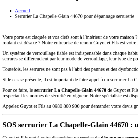
Accueil
Serrurier La Chapelle-Glain 44670 pour dépannage serrurerie
Votre porte est claquée et vos clefs sont à l’intérieur de votre maiso
roulant est désaxé ? Notre entreprise de renom Guyot et Fils est votre 
Un système de verrouillage fiable est indispensable dans chaque habitati
serrures se différencient par leur mode de verrouillage, leur type de po
Toutefois, les serrures ne sont pas à l’abri des pannes et des dysfonct
Si le cas se présente, il est important de faire appel à un serrurier L
Pour ce faire, le
serrurier La Chapelle-Glain 44670
de Guyot et Fils
respectant les normes de sécurité en vigueur. Notre spécialiste est dis
Appelez Guyot et Fils au 0980 800 900 pour demander votre devis gratuit
SOS serrurier La Chapelle-Glain 44670 : u
Guyot et Fils met à votre disposition un service de
dépannage serrur