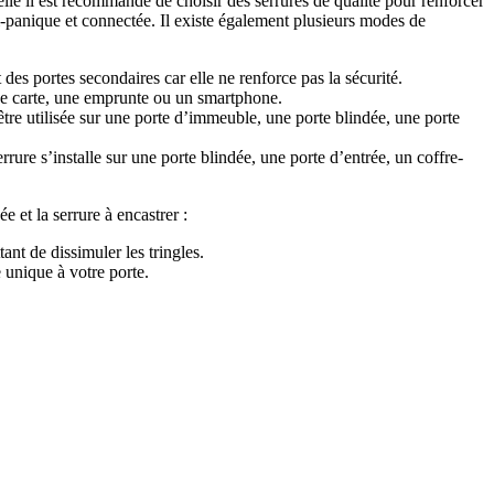
uelle il est recommandé de choisir des serrures de qualité pour renforcer
nti-panique et connectée. Il existe également plusieurs modes de
t des portes secondaires car elle ne renforce pas la sécurité.
une carte, une emprunte ou un smartphone.
être utilisée sur une porte d’immeuble, une porte blindée, une porte
rure s’installe sur une porte blindée, une porte d’entrée, un coffre-
e et la serrure à encastrer :
tant de dissimuler les tringles.
e unique à votre porte.