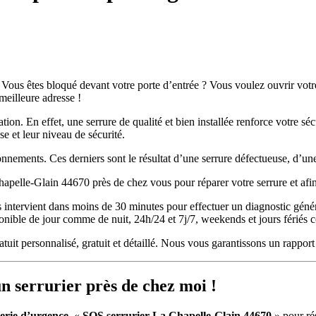
n ? Vous êtes bloqué devant votre porte d’entrée ? Vous voulez ouvrir vo
meilleure adresse !
on. En effet, une serrure de qualité et bien installée renforce votre séc
se et leur niveau de sécurité.
ionnements. Ces derniers sont le résultat d’une serrure défectueuse, d’un
a Chapelle-Glain 44670 près de chez vous pour réparer votre serrure et afi
 intervient dans moins de 30 minutes pour effectuer un diagnostic général
ponible de jour comme de nuit, 24h/24 et 7j/7, weekends et jours fériés 
 personnalisé, gratuit et détaillé. Nous vous garantissons un rapport qu
n serrurier près de chez moi !
erie d’urgence
«
SOS serrurier La Chapelle-Glain 44670
» pour ré