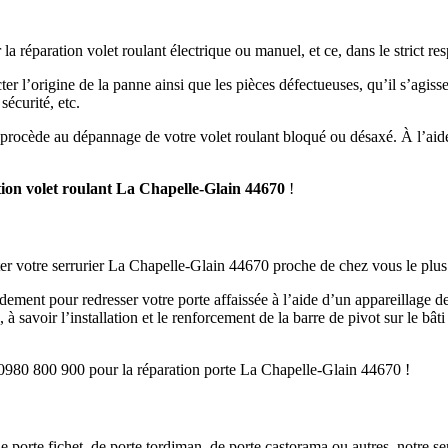
la réparation volet roulant électrique ou manuel, et ce, dans le strict res
er l’origine de la panne ainsi que les pièces défectueuses, qu’il s’agiss
sécurité, etc.
 procède au dépannage de votre volet roulant bloqué ou désaxé. À l’aide
ion volet roulant La Chapelle-Glain 44670
!
cter votre serrurier La Chapelle-Glain 44670 proche de chez vous le plus
ment pour redresser votre porte affaissée à l’aide d’un appareillage de q
 à savoir l’installation et le renforcement de la barre de pivot sur le bât
 0980 800 900 pour la réparation porte La Chapelle-Glain 44670 !
 porte fichet, de porte tordjman, de porte castorama ou autres, notre serr