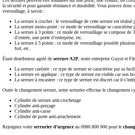
Les serrures peuvent être installées sur une porte, une voiture, un coff
la sécurité et pour garantir résistance et durabilité. Vous pouvez donc 
verrouillage, à savoir :
La serrure à crochet : le verrouillage de cette serrure est réalisé
La serrure mono-point : ce mode de verrouillage se caractérise 
La serrure à 3 points : ce mode de verrouillage se compose de 3 
d’entrée, une porte d’entreprise, etc.
La serrure à 5 points : ce mode de verrouillage possède plusieur
fort, etc.
Étant distributeur agréé de
serrure A2P
, notre entreprise Guyot et Fil
La serrure carénée : ce type de serrure se caractérise par sa facili
La serrure en applique : ce type de serrure est visible car son bo
La serrure à encastrer : ce type de serrure est discret car il s’intè
Outre le changement serrure, notre serrurier effectue le changement cyl
Cylindre de serrure anti-crochetage
Cylindre anti-perçage
Cylindre anti-casse
Cylindre de porte anti-arrachement
Rejoignez votre
serrurier d’urgence
au 0980 800 900 pour le
chang