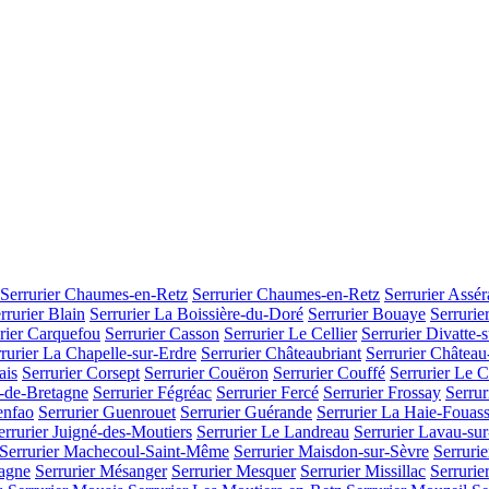
Serrurier Chaumes-en-Retz
Serrurier Chaumes-en-Retz
Serrurier Assér
rrurier Blain
Serrurier La Boissière-du-Doré
Serrurier Bouaye
Serrurie
rier Carquefou
Serrurier Casson
Serrurier Le Cellier
Serrurier Divatte-
rurier La Chapelle-sur-Erdre
Serrurier Châteaubriant
Serrurier Châtea
ais
Serrurier Corsept
Serrurier Couëron
Serrurier Couffé
Serrurier Le C
y-de-Bretagne
Serrurier Fégréac
Serrurier Fercé
Serrurier Frossay
Serrur
enfao
Serrurier Guenrouet
Serrurier Guérande
Serrurier La Haie-Fouass
errurier Juigné-des-Moutiers
Serrurier Le Landreau
Serrurier Lavau-sur
Serrurier Machecoul-Saint-Même
Serrurier Maisdon-sur-Sèvre
Serrurie
tagne
Serrurier Mésanger
Serrurier Mesquer
Serrurier Missillac
Serrurie