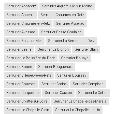
Serrurier Abbaretz
Serrurier Aigrefeuille-sur-Maine
Serrurier Ancenis
Serrurier Chaumes-en-Retz
Serrurier Chaumes-en-Retz
Serrurier Assérac
Serrurier Avessac
Serrurier Basse-Goulaine
Serrurier Batz-sur-Mer
Serrurier La Bernerie-en-Retz
Serrurier Besné
Serrurier Le Bignon
Serrurier Blain
Serrurier La Boissière-du-Doré
Serrurier Bouaye
Serrurier Bouée
Serrurier Bouguenais
Serrurier Villeneuve-en-Retz
Serrurier Boussay
Serrurier Bouvron
Serrurier Brains
Serrurier Campbon
Serrurier Carquefou
Serrurier Casson
Serrurier Le Cellier
Serrurier Divatte-sur-Loire
Serrurier La Chapelle-des-Marais
Serrurier La Chapelle-Glain
Serrurier La Chapelle-Heulin