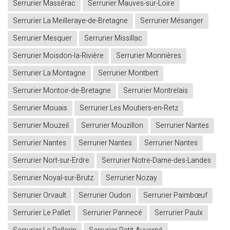
Serrurier Massérac
Serrurier Mauves-sur-Loire
Serrurier La Meilleraye-de-Bretagne
Serrurier Mésanger
Serrurier Mesquer
Serrurier Missillac
Serrurier Moisdon-la-Rivière
Serrurier Monnières
Serrurier La Montagne
Serrurier Montbert
Serrurier Montoir-de-Bretagne
Serrurier Montrelais
Serrurier Mouais
Serrurier Les Moutiers-en-Retz
Serrurier Mouzeil
Serrurier Mouzillon
Serrurier Nantes
Serrurier Nantes
Serrurier Nantes
Serrurier Nantes
Serrurier Nort-sur-Erdre
Serrurier Notre-Dame-des-Landes
Serrurier Noyal-sur-Brutz
Serrurier Nozay
Serrurier Orvault
Serrurier Oudon
Serrurier Paimbœuf
Serrurier Le Pallet
Serrurier Pannecé
Serrurier Paulx