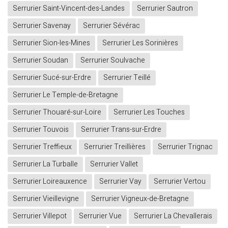
Serrurier Saint-Vincent-des-Landes
Serrurier Sautron
Serrurier Savenay
Serrurier Sévérac
Serrurier Sion-les-Mines
Serrurier Les Sorinières
Serrurier Soudan
Serrurier Soulvache
Serrurier Sucé-sur-Erdre
Serrurier Teillé
Serrurier Le Temple-de-Bretagne
Serrurier Thouaré-sur-Loire
Serrurier Les Touches
Serrurier Touvois
Serrurier Trans-sur-Erdre
Serrurier Treffieux
Serrurier Treillières
Serrurier Trignac
Serrurier La Turballe
Serrurier Vallet
Serrurier Loireauxence
Serrurier Vay
Serrurier Vertou
Serrurier Vieillevigne
Serrurier Vigneux-de-Bretagne
Serrurier Villepot
Serrurier Vue
Serrurier La Chevallerais