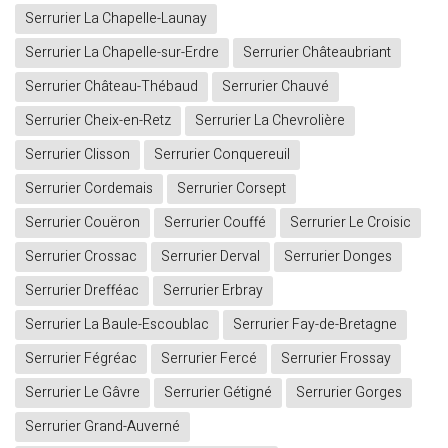
Serrurier La Chapelle-Launay
Serrurier La Chapelle-sur-Erdre
Serrurier Châteaubriant
Serrurier Château-Thébaud
Serrurier Chauvé
Serrurier Cheix-en-Retz
Serrurier La Chevrolière
Serrurier Clisson
Serrurier Conquereuil
Serrurier Cordemais
Serrurier Corsept
Serrurier Couëron
Serrurier Couffé
Serrurier Le Croisic
Serrurier Crossac
Serrurier Derval
Serrurier Donges
Serrurier Drefféac
Serrurier Erbray
Serrurier La Baule-Escoublac
Serrurier Fay-de-Bretagne
Serrurier Fégréac
Serrurier Fercé
Serrurier Frossay
Serrurier Le Gâvre
Serrurier Gétigné
Serrurier Gorges
Serrurier Grand-Auverné