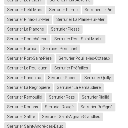
Serrurier Le Pellerin
Serrurier Petit-Auverné
Serrurier Petit-Mars
Serrurier Pierric
Serrurier Le Pin
Serrurier Piriac-sur-Mer
Serrurier La Plaine-sur-Mer
Serrurier La Planche
Serrurier Plessé
Serrurier Pontchâteau
Serrurier Pont-Saint-Martin
Serrurier Pornic
Serrurier Pornichet
Serrurier Port-Saint-Père
Serrurier Pouillé-les-Côteaux
Serrurier Le Pouliguen
Serrurier Préfailles
Serrurier Prinquiau
Serrurier Puceul
Serrurier Quilly
Serrurier La Regrippière
Serrurier La Remaudière
Serrurier Remouillé
Serrurier Rezé
Serrurier Riaillé
Serrurier Rouans
Serrurier Rougé
Serrurier Ruffigné
Serrurier Saffré
Serrurier Saint-Aignan-Grandlieu
Serrurier Saint-André-des-Eaux