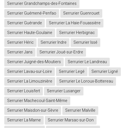
Serrurier Grandchamps-des-Fontaines
Serrurier Guémené-Penfao
Serrurier Guenrouet
Serrurier Guérande
Serrurier La Haie-Fouassière
Serrurier Haute-Goulaine
Serrurier Herbignac
Serrurier Héric
Serrurier Indre
Serrurier Issé
Serrurier Jans
Serrurier Joué-sur-Erdre
Serrurier Juigné-des-Moutiers
Serrurier Le Landreau
Serrurier Lavau-sur-Loire
Serrurier Legé
Serrurier Ligné
Serrurier La Limouzinière
Serrurier Le Loroux-Bottereau
Serrurier Louisfert
Serrurier Lusanger
Serrurier Machecoul-Saint-Même
Serrurier Maisdon-sur-Sèvre
Serrurier Malville
Serrurier La Marne
Serrurier Marsac-sur-Don